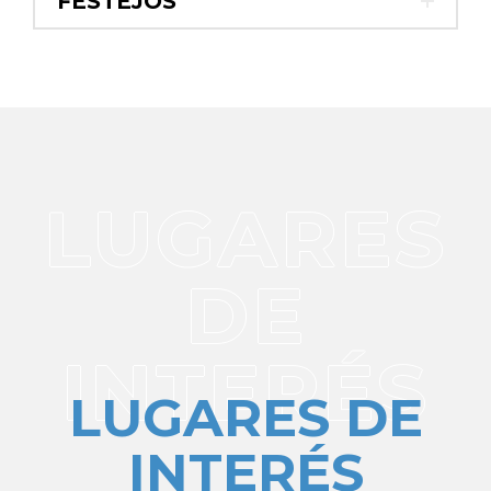
FESTEJOS
LUGARES
DE
INTERÉS
LUGARES DE
INTERÉS