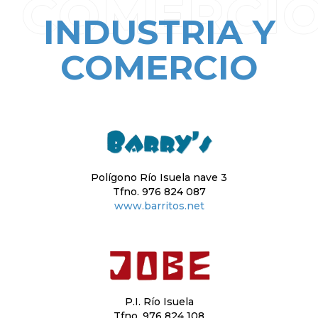
COMERCI
INDUSTRIA Y
COMERCIO
Polígono Río Isuela nave 3
Tfno. 976 824 087
www.barritos.net
P.I. Río Isuela
Tfno. 976 824 108