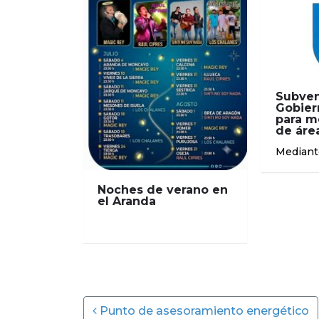
Subven
Gobier
para m
de área
Mediant
Noches de verano en
el Aranda
Post navigation
Punto de asesoramiento energético