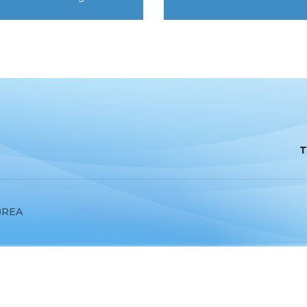
T
BREA