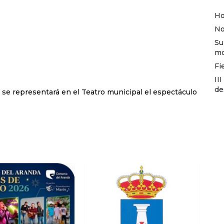
Ho
No
Su
mo
Fi
II
de
 se representará en el Teatro municipal el espectáculo