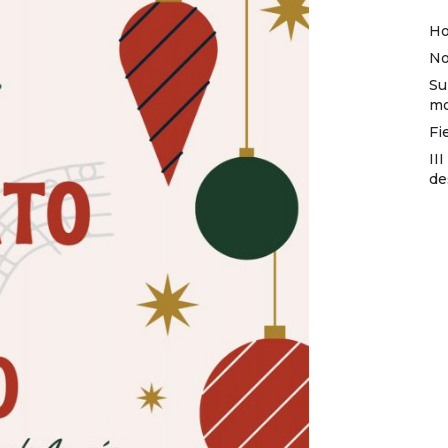
Ho
No
Su
mo
Fi
II
de