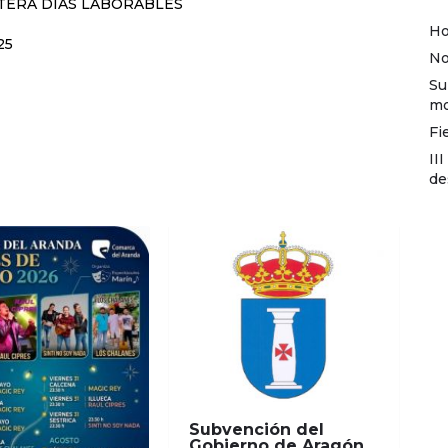
RETERA DÍAS LABORABLES
Ho
25
No
Su
mo
Fi
II
de
Subvención del
Gobierno de Aragón