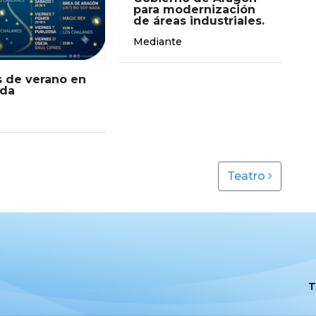
para modernización
de áreas industriales.
Mediante
 de verano en
nda
Teatro
T