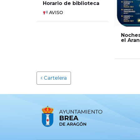
Horario de biblioteca
AVISO
Noches
el Ara
Post navigation
Cartelera