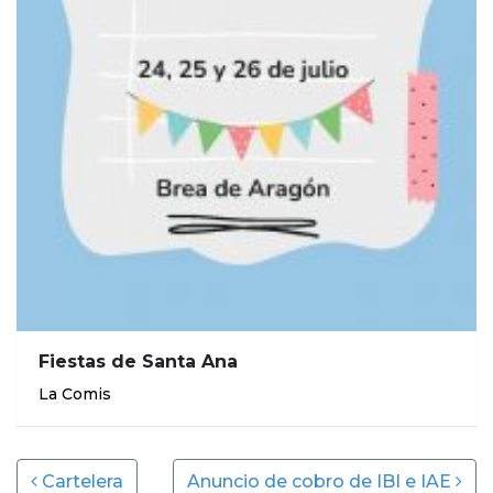
Fiestas de Santa Ana
La Comis
Post navigation
Cartelera
Anuncio de cobro de IBI e IAE