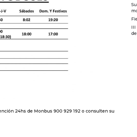
Su
mo
Fi
II
de
atención 24hs de Monbus 900 929 192 o consulten su