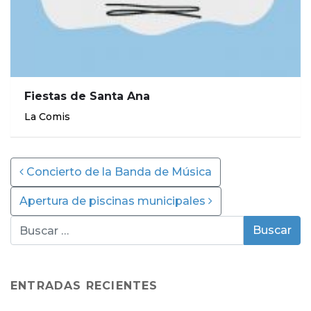
Fiestas de Santa Ana
La Comis
Post navigation
Concierto de la Banda de Música
Apertura de piscinas municipales
ENTRADAS RECIENTES