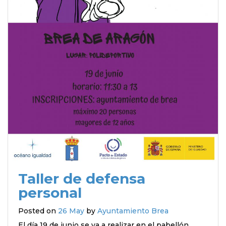
Taller de defensa
personal
Posted on
26 May
by
Ayuntamiento Brea
El día 19 de junio se va a realizar en el pabellón